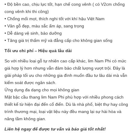
• Độ bền cao, chịu lực tốt, hạn chế cong vênh ( có V2cm chống
cong vênh khi thi công)
• Chống mối mọt, thích nghi tốt với khí hậu Việt Nam
• Vân gỗ đẹp, màu sắc ấm áp, sang trọng
• Dễ dàng vệ sinh, bảo dưỡng
• Tăng giá trị thẩm mỹ và đẳng cấp cho không gian sống
Tối ưu chi phí – Hiệu quả lâu dài
So với nhiều loại gỗ tự nhiên cao cấp khác, lim Nam Phi có mức
giá hợp lý hơn nhưng vẫn đảm bảo chất lượng vượt trội. Đây là
giải pháp tối ưu cho những gia đình muốn đầu tư lâu dài mà vẫn
kiểm soát được ngân sách.
Ứng dụng đa dạng cho mọi không gian
Mặt bậc cầu thang lim Nam Phi phù hợp với nhiều phong cách
thiết kế từ hiện đại đến cổ điển. Dù là nhà phố, biệt thự hay công
trình thương mại, loại vật liệu này đều mang lại sự hài hòa và
nâng tầm không gian.
Liên hệ ngay để được tư vấn và báo giá tốt nhất!