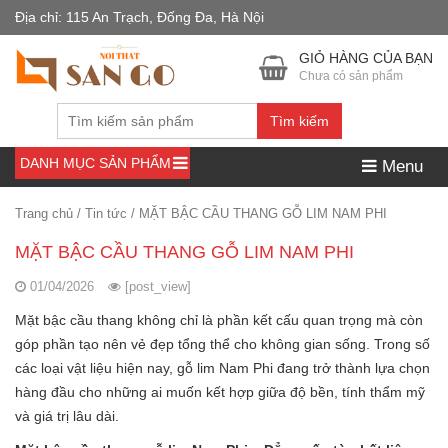
Địa chỉ: 115 An Trạch, Đống Đa, Hà Nội
GIỎ HÀNG CỦA BẠN
Chưa có sản phẩm
Tìm kiếm
DANH MỤC SẢN PHẨM
Menu
Trang chủ
/
Tin tức
/
MẶT BẬC CẦU THANG GỖ LIM NAM PHI
MẶT BẬC CẦU THANG GỖ LIM NAM PHI
01/04/2026
[post_view]
Mặt bậc cầu thang không chỉ là phần kết cấu quan trọng mà còn
góp phần tạo nên vẻ đẹp tổng thể cho không gian sống. Trong số
các loại vật liệu hiện nay, gỗ lim Nam Phi đang trở thành lựa chọn
hàng đầu cho những ai muốn kết hợp giữa độ bền, tính thẩm mỹ
và giá trị lâu dài.