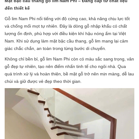
Mặt bậc cầu thang gỗ lim Nam Phi – Đẳng cấp từ chất liệu
đến thiết kế
Gỗ lim Nam Phi nổi tiếng với độ cứng cao, khả năng chịu lực tốt
và chống mối mọt tự nhiên. Đây là dòng gỗ nhập khẩu có chất
lượng ổn định, phù hợp với điều kiện khí hậu nóng ẩm tại Việt
Nam. Khi sử dụng làm mặt bậc cầu thang, gỗ lim mang lại cảm
giác chắc chắn, an toàn trong từng bước di chuyển.
Không chỉ bền bỉ, gỗ lim Nam Phi còn có màu sắc sang trọng, vân
gỗ đẹp tự nhiên, tạo nên điểm nhấn tinh tế cho ngôi nhà. Qua
quá trình xử lý và hoàn thiện, bề mặt gỗ trở nên mịn màng, dễ lau
chùi và giữ được vẻ đẹp theo thời gian.